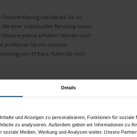
re Steuererklärung und berate Sie zu
Mit einer individuellen Beratung lassen
le Steuerergebnis erhalten. Werden auch
d profitieren Sie von unseren
dsbeitrag von 39 Euro. Rufen Sie mich
Details
ng für Arbeitnehmer, Beamte, Auszubildende,
 Steuerberatungsgesetz (StBerG). Auch bei Einkünften
en der geeignete Dienstleister für Sie.
nhalte und Anzeigen zu personalisieren, Funktionen für soziale
stständiger Tätigkeit und umsatzsteuerpflichtigen
Website zu analysieren. Außerdem geben wir Informationen zu I
r soziale Medien, Werbung und Analysen weiter. Unsere Partner