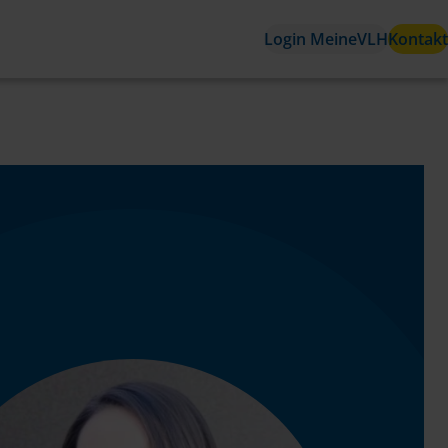
Login MeineVLH
Kontakt