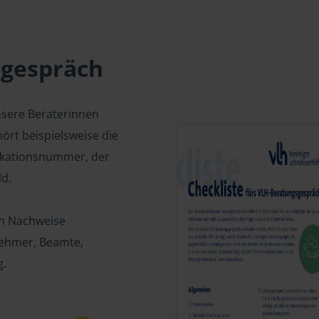
sgespräch
nsere Beraterinnen
ört beispielsweise die
fikationsnummer, der
d.
en Nachweise
tnehmer, Beamte,
g.