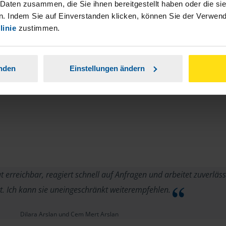
 Daten zusammen, die Sie ihnen bereitgestellt haben oder die s
. Indem Sie auf Einverstanden klicken, können Sie der Verwe
linie
zustimmen.
anden
Einstellungen ändern
t erreichbar, reagiert schnell auf Anfragen und arbeitet zuverläss
t. Ich kann sie uneingeschränkt weiterempfehlen.
Dilara Arslan und Cem Mert Arslan