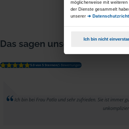
möglicherweise mit weiteren
der Dienste gesammelt haben
unserer
➔ Datenschutzricht
Ich bin nicht einverst
Das sagen unsere Mitglieder
5.0 von 5 Sternen
(5 Bewertungen)
Ich bin bei Frau Patla und sehr zufrieden. Sie ist immer gu
unkomplizier