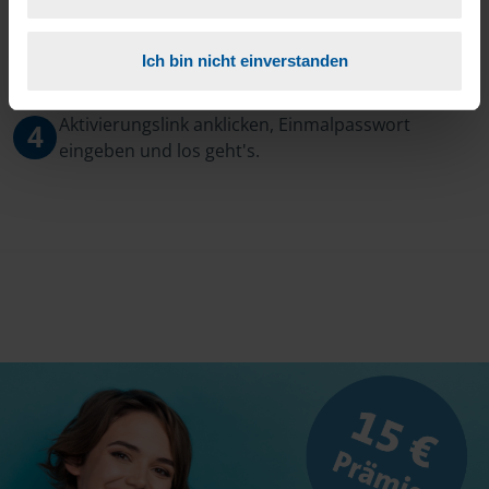
3
Sie erhalten von mir Ihr Einmal-Passwort.
Ich bin nicht einverstanden
Aktivierungslink anklicken, Einmalpasswort
4
eingeben und los geht's.