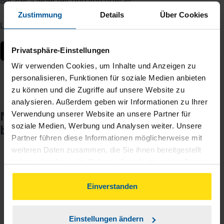
Berater – jederzeit und von überall.
Zustimmung
Details
Über Cookies
Laden Sie die App kostenlos herunter:
Privatsphäre-Einstellungen
Wir verwenden Cookies, um Inhalte und Anzeigen zu
personalisieren, Funktionen für soziale Medien anbieten
zu können und die Zugriffe auf unsere Website zu
analysieren. Außerdem geben wir Informationen zu Ihrer
Noch keinen Zugang? So einfach
Verwendung unserer Website an unsere Partner für
soziale Medien, Werbung und Analysen weiter. Unsere
beantragen Sie ihn.
Partner führen diese Informationen möglicherweise mit
weiteren Daten zusammen, die Sie ihnen bereitgestellt
haben oder die sie im Rahmen Ihrer Nutzung der Dienste
Sie teilen mir mit, dass Sie MeineVLH nutzen
1
gesammelt haben. Indem Sie auf Einverstanden klicken,
wollen.
können Sie der Verwendung von Cookies, gemäß
Einverstanden
unserer
➔ Datenschutzrichtlinie
zustimmen.
Sie bekommen eine E-Mail mit Ihren Zugangsdaten
2
und einem Aktivierungslink.
Einstellungen ändern