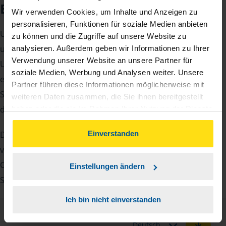
Beratungsgespräch
Wir verwenden Cookies, um Inhalte und Anzeigen zu
personalisieren, Funktionen für soziale Medien anbieten
Um Ihre Steuererklärung erstellen zu können, benötigen
zu können und die Zugriffe auf unsere Website zu
unsere Beraterinnen und Berater eine Reihe von
analysieren. Außerdem geben wir Informationen zu Ihrer
Verwendung unserer Website an unsere Partner für
Unterlagen von Ihnen. Dazu gehört beispielsweise die
soziale Medien, Werbung und Analysen weiter. Unsere
elektronische Lohnsteuerbescheinigung, Ihre
Partner führen diese Informationen möglicherweise mit
Steueridentifikationsnummer, der Rentenbescheid oder
weiteren Daten zusammen, die Sie ihnen bereitgestellt
die Bescheinigung über das Kindergeld.
haben oder die sie im Rahmen Ihrer Nutzung der Dienste
gesammelt haben. Indem Sie auf Einverstanden klicken,
können Sie der Verwendung von Cookies, gemäß
Einverstanden
Damit Sie sich gut vorbereiten können und keinen der
unserer
➔ Datenschutzrichtlinie
zustimmen.
vielen Nachweise vergessen, stellen wir Ihnen hier eine
Checkliste für Arbeitnehmer, Beamte, Auszubildende und
Einstellungen ändern
Studenten sowie Rentner zur Verfügung.
Ich bin nicht einverstanden
Checkliste
Deutsch