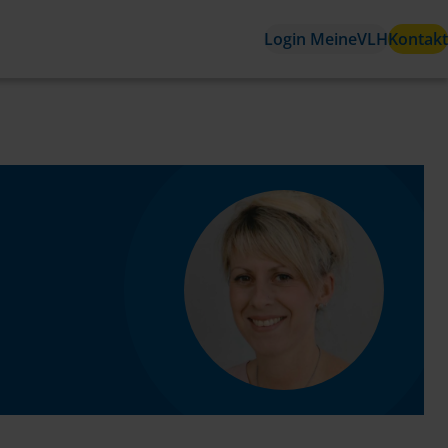
Login MeineVLH
Kontakt