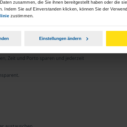
 Daten zusammen, die Sie ihnen bereitgestellt haben oder die s
. Indem Sie auf Einverstanden klicken, können Sie der Verwe
linie
zustimmen.
rtal
anden
Einstellungen ändern
n, Zeit und Porto sparen und jederzeit
ansparent.
ter austauschen