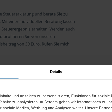
re Steuererklärung und berate Sie zu
Mit einer individuellen Beratung lassen
le Steuerergebnis erhalten. Werden auch
d profitieren Sie von unseren
dsbeitrag von 39 Euro. Rufen Sie mich
Details
ng für Arbeitnehmer, Beamte, Auszubildende,
 Steuerberatungsgesetz (StBerG). Auch bei Einkünften
en der geeignete Dienstleister für Sie.
nhalte und Anzeigen zu personalisieren, Funktionen für soziale
stständiger Tätigkeit und umsatzsteuerpflichtigen
Website zu analysieren. Außerdem geben wir Informationen zu I
r soziale Medien, Werbung und Analysen weiter. Unsere Partner