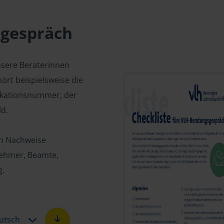
sgespräch
nsere Beraterinnen
ört beispielsweise die
fikationsnummer, der
d.
en Nachweise
tnehmer, Beamte,
g.
utsch