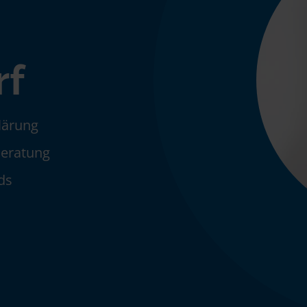
rf
klärung
Beratung
ds