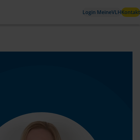
Login MeineVLH
Kontakt