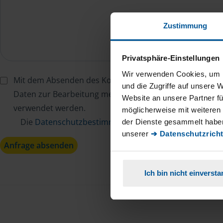
Zustimmung
Privatsphäre-Einstellungen
Wir verwenden Cookies, um I
Mit dem Absenden des Kontaktformulars erkläre ich mi
und die Zugriffe auf unsere 
Daten zur Bearbeitung meines Anliegens sowie zur inter
Website an unsere Partner fü
verwendet werden.
möglicherweise mit weiteren
Die
Datenschutzbestimmungen
habe ich zur Kenntn
der Dienste gesammelt haben
unserer
➔ Datenschutzricht
Anfrage absenden
Ich bin nicht einverst