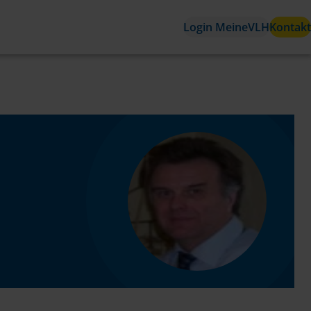
Login MeineVLH
Kontakt