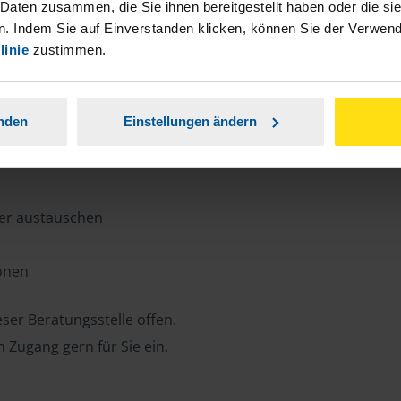
n, Zeit und Porto sparen und jederzeit
 Daten zusammen, die Sie ihnen bereitgestellt haben oder die s
. Indem Sie auf Einverstanden klicken, können Sie der Verwe
linie
zustimmen.
ansparent.
anden
Einstellungen ändern
ter austauschen
ionen
ser Beratungsstelle offen.
n Zugang gern für Sie ein.