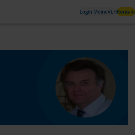
Login MeineVLH
Kontakt