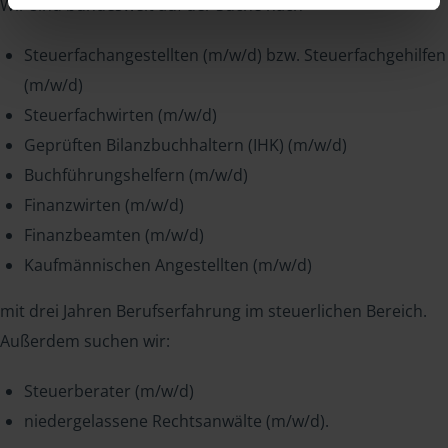
Wir sind bundesweit auf der Suche nach
Steuerfachangestellten (m/w/d) bzw. Steuerfachgehilfen
(m/w/d)
Steuerfachwirten (m/w/d)
Geprüften Bilanzbuchhaltern (IHK) (m/w/d)
Buchführungshelfern (m/w/d)
Finanzwirten (m/w/d)
Finanzbeamten (m/w/d)
Kaufmännischen Angestellten (m/w/d)
mit drei Jahren Berufserfahrung im steuerlichen Bereich.
Außerdem suchen wir:
Steuerberater (m/w/d)
niedergelassene Rechtsanwälte (m/w/d).