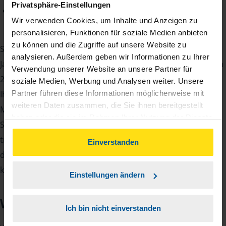
Privatsphäre-Einstellungen
Sie kümmern sich um die Leitung Ihrer Beratungsstelle
Wir verwenden Cookies, um Inhalte und Anzeigen zu
und die Akquise neuer Mitglieder.
personalisieren, Funktionen für soziale Medien anbieten
zu können und die Zugriffe auf unsere Website zu
Sie sehen: Mit einer VLH-Beratungsstelle gibt es das ganze
analysieren. Außerdem geben wir Informationen zu Ihrer
Jahr über etwas zu tun. Denn zum einen haben Sie bis zum
Verwendung unserer Website an unsere Partner für
28. Februar des Folgejahres Zeit, die Steuererklärung für
soziale Medien, Werbung und Analysen weiter. Unsere
Ihre Mitglieder abzugeben, zum anderen kommen
Partner führen diese Informationen möglicherweise mit
weiteren Daten zusammen, die Sie ihnen bereitgestellt
Mitglieder auch während des Jahres mit Steuerfragen auf
haben oder die sie im Rahmen Ihrer Nutzung der Dienste
Sie zu. Ihr Vorteil: Zufriedene Mitglieder bleiben viele Jahre
gesammelt haben. Indem Sie auf Einverstanden klicken,
treu und sorgen für Planungssicherheit. Somit kennt man
können Sie der Verwendung von Cookies, gemäß
Einverstanden
den eigenen Bestand und kann damit zuverlässig das
unserer
➔ Datenschutzrichtlinie
zustimmen.
kommende Jahr kalkulieren.
Einstellungen ändern
Wir suchen Sie
Ich bin nicht einverstanden