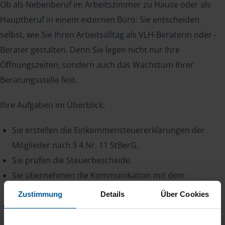
Ob als Nebenberuf im Arbeitszimmer zu Hause oder als
Hauptberuf in einem externen Büro: Sie entscheiden
selbst, wie Sie Ihren Arbeitsalltag als VLH-Beraterin oder -
Berater gestalten. Denn Sie legen nicht nur Ihre
Öffnungszeiten, sondern auch das Wachstum Ihrer
Beratungsstelle fest.
Ihre Aufgaben im Überblick:
Sie erstellen die Einkommensteuererklärungen der
Mitglieder nach § 4 Nr. 11 StBerG.
Sie prüfen die Steuerbescheide.
Sie übernehmen die Kommunikation mit dem
Finanzamt.
Zustimmung
Details
Über Cookies
Sie beraten das ganze Jahr über zu Themen wie
Steuerklasse, Kindergeld oder Riester-Bonus.