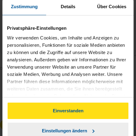
Zustimmung
Details
Über Cookies
Privatsphäre-Einstellungen
Wir verwenden Cookies, um Inhalte und Anzeigen zu
personalisieren, Funktionen für soziale Medien anbieten
zu können und die Zugriffe auf unsere Website zu
analysieren. Außerdem geben wir Informationen zu Ihrer
Verwendung unserer Website an unsere Partner für
Mit dem Absenden des Kontaktformulars erkläre ich
soziale Medien, Werbung und Analysen weiter. Unsere
mich damit einverstanden, dass meine Daten zur
Partner führen diese Informationen möglicherweise mit
Bearbeitung meines Anliegens sowie zur internen
weiteren Daten zusammen, die Sie ihnen bereitgestellt
Analyse der Zugriffsquelle verwendet werden.
haben oder die sie im Rahmen Ihrer Nutzung der Dienste
Die
Datenschutzbestimmungen
habe ich zur
gesammelt haben. Indem Sie auf Einverstanden klicken,
Kenntnis genommen.
*
können Sie der Verwendung von Cookies, gemäß
Einverstanden
unserer
➔ Datenschutzrichtlinie
zustimmen.
Anfrage absenden
Einstellungen ändern