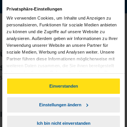
Jetzt digital starten
Privatsphäre-Einstellungen
Wir verwenden Cookies, um Inhalte und Anzeigen zu
personalisieren, Funktionen für soziale Medien anbieten
zu können und die Zugriffe auf unsere Website zu
analysieren. Außerdem geben wir Informationen zu Ihrer
Verwendung unserer Website an unsere Partner für
Über mich
soziale Medien, Werbung und Analysen weiter. Unsere
Partner führen diese Informationen möglicherweise mit
weiteren Daten zusammen, die Sie ihnen bereitgestellt
Svenja Jost
haben oder die sie im Rahmen Ihrer Nutzung der Dienste
Sachbearbeiterin
gesammelt haben. Indem Sie auf Einverstanden klicken,
können Sie der Verwendung von Cookies, gemäß
Einverstanden
unserer
➔ Datenschutzrichtlinie
zustimmen.
Einstellungen ändern
Impressionen
Ich bin nicht einverstanden