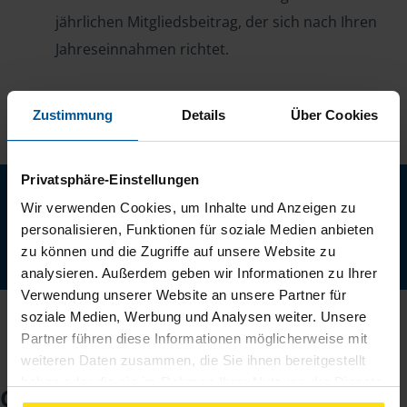
jährlichen Mitgliedsbeitrag, der sich nach Ihren
Jahreseinnahmen richtet.
Zustimmung
Details
Über Cookies
Privatsphäre-Einstellungen
Neu: Jetzt auch digital Mitglied werden!
Wir verwenden Cookies, um Inhalte und Anzeigen zu
Schnell, einfach und komplett online - ohne Termin.
personalisieren, Funktionen für soziale Medien anbieten
zu können und die Zugriffe auf unsere Website zu
Jetzt digital starten
analysieren. Außerdem geben wir Informationen zu Ihrer
Verwendung unserer Website an unsere Partner für
soziale Medien, Werbung und Analysen weiter. Unsere
Partner führen diese Informationen möglicherweise mit
weiteren Daten zusammen, die Sie ihnen bereitgestellt
haben oder die sie im Rahmen Ihrer Nutzung der Dienste
Checkliste für Ihr
gesammelt haben. Indem Sie auf Einverstanden klicken,