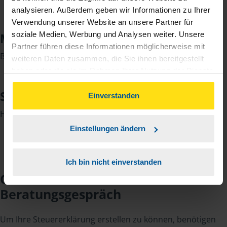
analysieren. Außerdem geben wir Informationen zu Ihrer
Verwendung unserer Website an unsere Partner für
soziale Medien, Werbung und Analysen weiter. Unsere
Marela Matanovic
Partner führen diese Informationen möglicherweise mit
Beraterin
weiteren Daten zusammen, die Sie ihnen bereitgestellt
haben oder die sie im Rahmen Ihrer Nutzung der Dienste
gesammelt haben. Indem Sie auf Einverstanden klicken,
Simone Christiane Ottich
können Sie der Verwendung von Cookies, gemäß
Einverstanden
unserer
➔ Datenschutzrichtlinie
zustimmen.
Helferin
Einstellungen ändern
Ich bin nicht einverstanden
Checkliste für Ihr
Beratungsgespräch
Um Ihre Steuererklärung erstellen zu können, benötigen