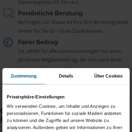
Steuerergebnis für Sie raus.
Persönliche Beratung
Bei Fragen zur Steuer ist Ihre VLH-Beratungsstelle
immer für Sie da – ohne Zusatzkosten.
Fairer Beitrag
Sie zahlen für alle unsere Leistungen nur einen
jährlichen Mitgliedsbeitrag, der sich nach Ihren
Jahreseinnahmen richtet.
Zustimmung
Details
Über Cookies
Privatsphäre-Einstellungen
Wir verwenden Cookies, um Inhalte und Anzeigen zu
Checkliste für Ihr
personalisieren, Funktionen für soziale Medien anbieten
Beratungsgespräch
zu können und die Zugriffe auf unsere Website zu
analysieren. Außerdem geben wir Informationen zu Ihrer