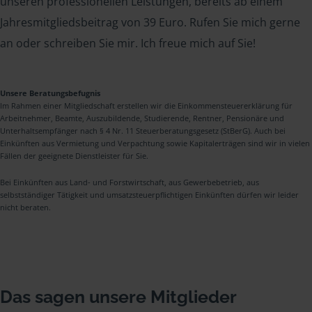
unseren professionellen Leistungen, bereits ab einem
Jahresmitgliedsbeitrag von 39 Euro. Rufen Sie mich gerne
an oder schreiben Sie mir. Ich freue mich auf Sie!
Unsere Beratungsbefugnis
Im Rahmen einer Mitgliedschaft erstellen wir die Einkommensteuererklärung für
Arbeitnehmer, Beamte, Auszubildende, Studierende, Rentner, Pensionäre und
Unterhaltsempfänger nach § 4 Nr. 11 Steuerberatungsgesetz (StBerG). Auch bei
Einkünften aus Vermietung und Verpachtung sowie Kapitalerträgen sind wir in vielen
Fällen der geeignete Dienstleister für Sie.
Bei Einkünften aus Land- und Forstwirtschaft, aus Gewerbebetrieb, aus
selbstständiger Tätigkeit und umsatzsteuerpflichtigen Einkünften dürfen wir leider
nicht beraten.
Das sagen unsere Mitglieder