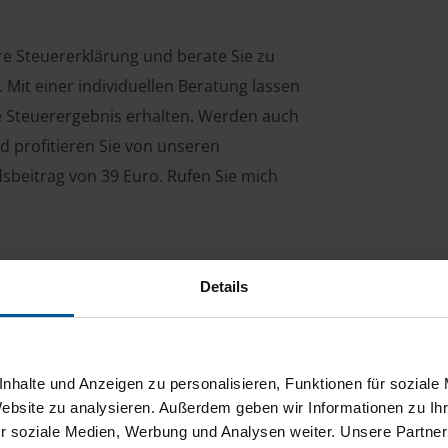
hre Steuererklärung und berate Sie zu
Mit einer individuellen Beratung lassen
le Steuerergebnis erhalten. Werden auch
d profitieren Sie von unseren
dsbeitrag von 39 Euro. Rufen Sie mich
Details
ng für Arbeitnehmer, Beamte, Auszubildende,
 Steuerberatungsgesetz (StBerG). Auch bei Einkünften
en der geeignete Dienstleister für Sie.
nhalte und Anzeigen zu personalisieren, Funktionen für soziale
stständiger Tätigkeit und umsatzsteuerpflichtigen
Website zu analysieren. Außerdem geben wir Informationen zu I
r soziale Medien, Werbung und Analysen weiter. Unsere Partner