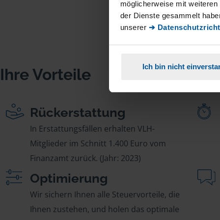
möglicherweise mit weiteren
der Dienste gesammelt haben
unserer
➔ Datenschutzricht
Ich bin nicht einverst
Ihre Vorteile
Rückerstattung
In Erstattungsfällen erhalten VLH-
Mitglieder im Schnitt 1.400 Euro vom
Finanzamt zurück. (Jahr: 2023)
Optimierung
Wir sichern Ihnen alle Steuervorteile, die
Ihnen zustehen, und holen das optimale