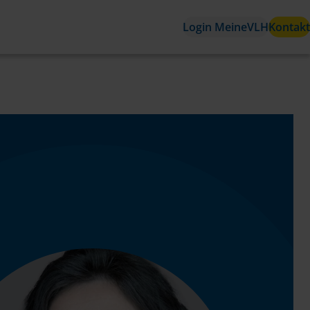
Login MeineVLH
Kontakt