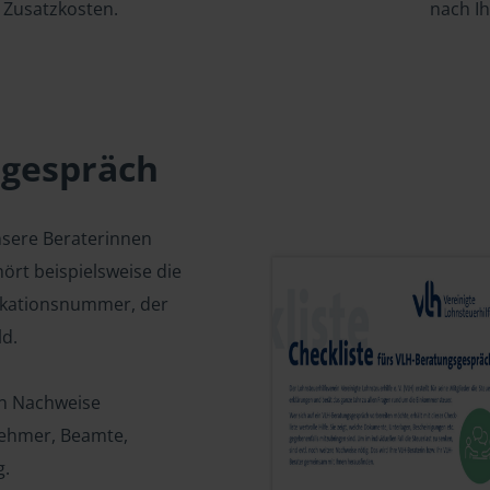
Zusatzkosten.
nach I
sgespräch
nsere Beraterinnen
ört beispielsweise die
fikationsnummer, der
d.
en Nachweise
tnehmer, Beamte,
g.