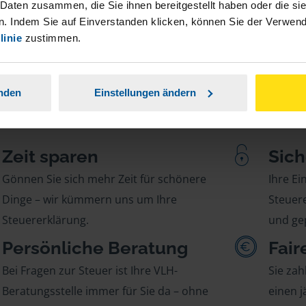
 Daten zusammen, die Sie ihnen bereitgestellt haben oder die s
. Indem Sie auf Einverstanden klicken, können Sie der Verwe
linie
zustimmen.
anden
Einstellungen ändern
Zeit sparen
Sich
Gönnen Sie sich mehr Zeit für schönere
Ihre E
Dinge – wir kümmern uns um Ihre
Steuere
Steuererklärung.
und gep
Persönliche Beratung
Fair
Bei Fragen zur Steuer ist Ihre VLH-
Sie zah
Beratungsstelle immer für Sie da – ohne
einen j