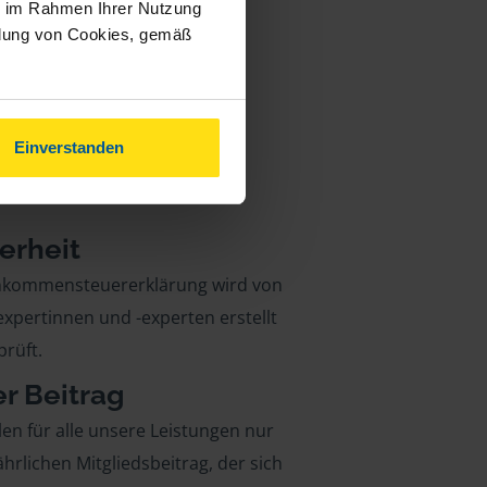
ie im Rahmen Ihrer Nutzung
ndung von Cookies, gemäß
Einverstanden
erheit
inkommensteuererklärung wird von
xpertinnen und -experten erstellt
rüft.
er Beitrag
len für alle unsere Leistungen nur
ährlichen Mitgliedsbeitrag, der sich