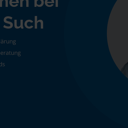
men bei
 Such
klärung
Beratung
ds