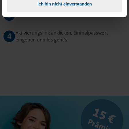
Ich bin nicht einverstanden
3
Sie erhalten von mir Ihr Einmal-Passwort.
Aktivierungslink anklicken, Einmalpasswort
4
eingeben und los geht's.