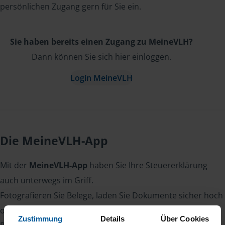
persönlichen Zugang gern für Sie ein.
Sie haben bereits einen Zugang zu MeineVLH?
Dann können Sie sich hier einloggen.
Login MeineVLH
Die MeineVLH-App
Mit der
MeineVLH-App
haben Sie Ihre Steuererklärung
auch unterwegs im Griff.
Fotografieren Sie Belege, laden Sie Dokumente sicher hoch
oder lesen Sie Nachrichten von Ihrer Beraterin oder Ihrem
Zustimmung
Details
Über Cookies