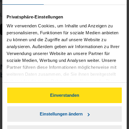
Berater – jederzeit und von überall.
Laden Sie die App kostenlos herunter:
Privatsphäre-Einstellungen
Wir verwenden Cookies, um Inhalte und Anzeigen zu
personalisieren, Funktionen für soziale Medien anbieten
zu können und die Zugriffe auf unsere Website zu
analysieren. Außerdem geben wir Informationen zu Ihrer
Verwendung unserer Website an unsere Partner für
soziale Medien, Werbung und Analysen weiter. Unsere
Noch keinen Zugang? So einfach
Partner führen diese Informationen möglicherweise mit
beantragen Sie ihn.
weiteren Daten zusammen, die Sie ihnen bereitgestellt
haben oder die sie im Rahmen Ihrer Nutzung der Dienste
gesammelt haben. Indem Sie auf Einverstanden klicken,
können Sie der Verwendung von Cookies, gemäß
Einverstanden
Sie teilen mir mit, dass Sie MeineVLH nutzen
1
unserer
➔ Datenschutzrichtlinie
zustimmen.
wollen.
Einstellungen ändern
Sie bekommen eine E-Mail mit Ihren Zugangsdaten
2
und einem Aktivierungslink.