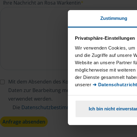
Ihre Nachricht an Rosa Warkentin
*
Zustimmung
Privatsphäre-Einstellungen
Wir verwenden Cookies, um I
und die Zugriffe auf unsere 
Website an unsere Partner fü
möglicherweise mit weiteren
der Dienste gesammelt haben
Mit dem Absenden des Kontaktformulars erkläre ich mi
unserer
➔ Datenschutzricht
Daten zur Bearbeitung meines Anliegens sowie zur inter
verwendet werden.
Die
Datenschutzbestimmungen
habe ich zur Kenntn
Ich bin nicht einverst
Anfrage absenden