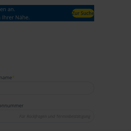
en an.
Zur Suche
n Ihrer Nähe.
name
*
fonnummer