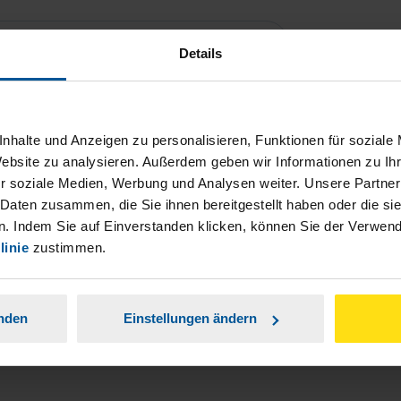
Details
nhalte und Anzeigen zu personalisieren, Funktionen für soziale
Website zu analysieren. Außerdem geben wir Informationen zu I
r soziale Medien, Werbung und Analysen weiter. Unsere Partner
 Daten zusammen, die Sie ihnen bereitgestellt haben oder die s
. Indem Sie auf Einverstanden klicken, können Sie der Verwe
ch damit einverstanden, dass meine
linie
zustimmen.
nen Analyse der Zugriffsquelle
is genommen.
*
anden
Einstellungen ändern