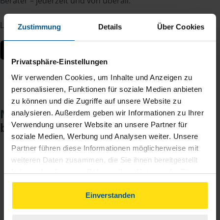
Berater – jederzeit und von überall.
Laden Sie die App kostenlos herunter:
Zustimmung
Details
Über Cookies
Privatsphäre-Einstellungen
Wir verwenden Cookies, um Inhalte und Anzeigen zu
personalisieren, Funktionen für soziale Medien anbieten
zu können und die Zugriffe auf unsere Website zu
Noch keinen Zugang? So einfach
analysieren. Außerdem geben wir Informationen zu Ihrer
beantragen Sie ihn.
Verwendung unserer Website an unsere Partner für
soziale Medien, Werbung und Analysen weiter. Unsere
Partner führen diese Informationen möglicherweise mit
weiteren Daten zusammen, die Sie ihnen bereitgestellt
Sie teilen mir mit, dass Sie MeineVLH nutzen
1
haben oder die sie im Rahmen Ihrer Nutzung der Dienste
wollen.
gesammelt haben. Indem Sie auf Einverstanden klicken,
können Sie der Verwendung von Cookies, gemäß
Einverstanden
Sie bekommen eine E-Mail mit Ihren Zugangsdaten
2
unserer
➔ Datenschutzrichtlinie
zustimmen.
und einem Aktivierungslink.