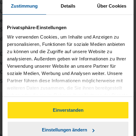
unsere Beraterinnen und Berater eine Reihe von
Zustimmung
Details
Über Cookies
Unterlagen von Ihnen. Dazu gehört beispielsweise die
elektronische Lohnsteuerbescheinigung, Ihre
Privatsphäre-Einstellungen
Steueridentifikationsnummer, der Rentenbescheid oder
Wir verwenden Cookies, um Inhalte und Anzeigen zu
die Bescheinigung über das Kindergeld.
personalisieren, Funktionen für soziale Medien anbieten
zu können und die Zugriffe auf unsere Website zu
Damit Sie sich gut vorbereiten können und keinen der
analysieren. Außerdem geben wir Informationen zu Ihrer
vielen Nachweise vergessen, stellen wir Ihnen hier eine
Verwendung unserer Website an unsere Partner für
Checkliste für Arbeitnehmer, Beamte, Auszubildende und
soziale Medien, Werbung und Analysen weiter. Unsere
Studenten sowie Rentner zur Verfügung.
Partner führen diese Informationen möglicherweise mit
weiteren Daten zusammen, die Sie ihnen bereitgestellt
haben oder die sie im Rahmen Ihrer Nutzung der Dienste
gesammelt haben. Indem Sie auf Einverstanden klicken,
Checkliste
Deutsch
können Sie der Verwendung von Cookies, gemäß
Einverstanden
unserer
➔ Datenschutzrichtlinie
zustimmen.
PDF - 585 KB
Einstellungen ändern
Hinweis: Übersetzungen in mehreren Sprachen finden Sie, wenn