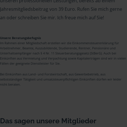
unseren professionellen Leistungen, bereits ab einem
Jahresmitgliedsbeitrag von 39 Euro. Rufen Sie mich gerne
an oder schreiben Sie mir. Ich freue mich auf Sie!
Unsere Beratungsbefugnis
Im Rahmen einer Mitgliedschaft erstellen wir die Einkommensteuererklärung für
Arbeitnehmer, Beamte, Auszubildende, Studierende, Rentner, Pensionäre und
Unterhaltsempfänger nach § 4 Nr. 11 Steuerberatungsgesetz (StBerG). Auch bei
Einkünften aus Vermietung und Verpachtung sowie Kapitalerträgen sind wir in vielen
Fällen der geeignete Dienstleister für Sie.
Bei Einkünften aus Land- und Forstwirtschaft, aus Gewerbebetrieb, aus
selbstständiger Tätigkeit und umsatzsteuerpflichtigen Einkünften dürfen wir leider
nicht beraten.
Das sagen unsere Mitglieder