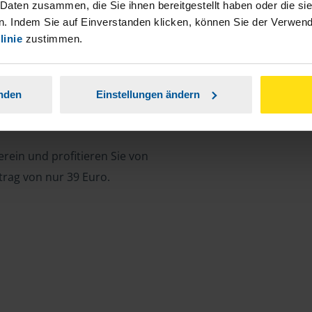
 Daten zusammen, die Sie ihnen bereitgestellt haben oder die s
. Indem Sie auf Einverstanden klicken, können Sie der Verwe
linie
zustimmen.
Unterlagen einsehen, Nachrichten
s geschützt und jederzeit verfügbar. So
anden
Einstellungen ändern
nd ohne Papierstapel.
rein und profitieren Sie von
trag von nur 39 Euro.