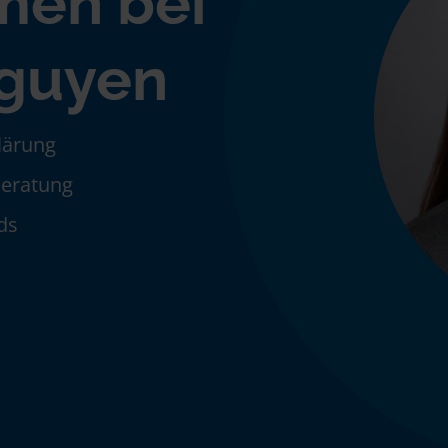
men bei
guyen
klärung
Beratung
ds