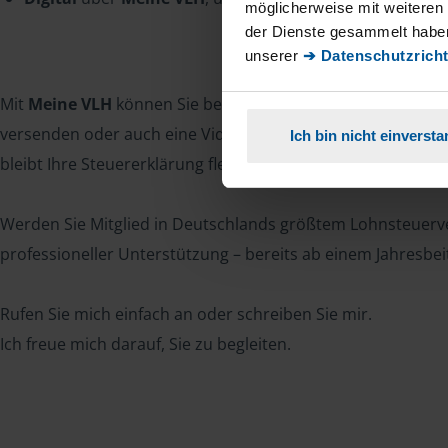
möglicherweise mit weiteren
der Dienste gesammelt haben
unserer
➔ Datenschutzricht
Mit
Meine VLH
können Sie bequem Dokumente hochladen, 
versenden oder auch eine Videoberatung durchführen – alle
Ich bin nicht einverst
bleibt Ihre Steuererklärung flexibel, unabhängig vom Ort u
Werden Sie Mitglied in Deutschlands größtem Lohnsteuerve
professioneller Unterstützung – bereits ab einem Jahresbei
Rufen Sie mich einfach an oder schreiben Sie mir.
Ich freue mich darauf, Sie zu begleiten.