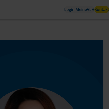
Login MeineVLH
Kontakt