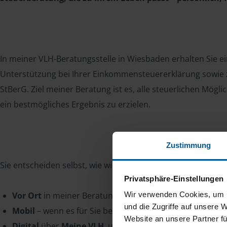
In meiner VLH-Beratungsstelle in Wiesbaden erhalten Sie e
Unterstützung bei Ihrer Einkommensteuererklärung sowie z
StBerG. Ziel meiner Beratung ist es, alle steuerlichen Mögl
ein bestmögliches Ergebnis zu erzielen.
Zustimmung
Sie entscheiden selbst, wie wir zusammenarbeiten:
Privatsphäre-Einstellungen
Vor Ort
in meiner Beratungsstelle
Wir verwenden Cookies, um I
und die Zugriffe auf unsere 
Mobil
– wenn es für Sie besser passt, komme ich gerne 
Website an unsere Partner fü
Digital
über
Meine VLH
, unser sicheres Online-Mitglied