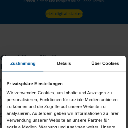
Schnell, einfach und komplett online - ohne Termin.
Jetzt digital starten
Checkliste für Ihr
Zustimmung
Details
Über Cookies
Beratungsgespräch
Um Ihre Steuererklärung erstellen zu können, benötigen
Privatsphäre-Einstellungen
unsere Beraterinnen und Berater eine Reihe von
Wir verwenden Cookies, um Inhalte und Anzeigen zu
Unterlagen von Ihnen. Dazu gehört beispielsweise die
personalisieren, Funktionen für soziale Medien anbieten
elektronische Lohnsteuerbescheinigung, Ihre
zu können und die Zugriffe auf unsere Website zu
analysieren. Außerdem geben wir Informationen zu Ihrer
Steueridentifikationsnummer, der Rentenbescheid oder
Verwendung unserer Website an unsere Partner für
die Bescheinigung über das Kindergeld.
soziale Medien, Werbung und Analysen weiter. Unsere