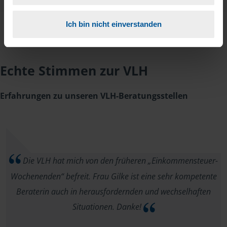
Ich bin nicht einverstanden
Echte Stimmen zur VLH
Erfahrungen zu unseren VLH-Beratungsstellen
Die VLH hat mich von den früheren „Einkommensteuer-
Wochenenden“ befreit. Frau Gilke ist eine sehr kompetente
Beraterin auch in herausfordernden und wechselhaften
Situationen. Danke!