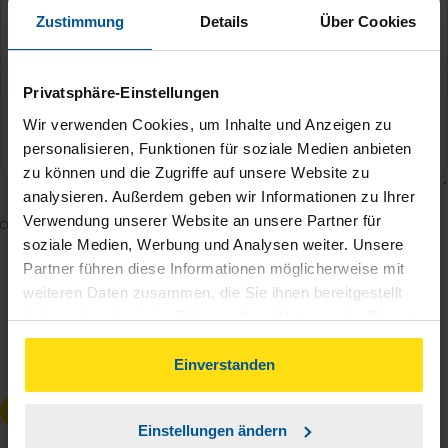
Zustimmung
Details
Über Cookies
Privatsphäre-Einstellungen
Wir verwenden Cookies, um Inhalte und Anzeigen zu
personalisieren, Funktionen für soziale Medien anbieten
zu können und die Zugriffe auf unsere Website zu
analysieren. Außerdem geben wir Informationen zu Ihrer
Verwendung unserer Website an unsere Partner für
Mit dem Absenden des Kontaktformulars erkläre ich
soziale Medien, Werbung und Analysen weiter. Unsere
mich damit einverstanden, dass meine Daten zur
Partner führen diese Informationen möglicherweise mit
Bearbeitung meines Anliegens sowie zur internen
weiteren Daten zusammen, die Sie ihnen bereitgestellt
Analyse der Zugriffsquelle verwendet werden.
haben oder die sie im Rahmen Ihrer Nutzung der Dienste
Die
Datenschutzbestimmungen
habe ich zur
gesammelt haben. Indem Sie auf Einverstanden klicken,
Kenntnis genommen.
*
können Sie der Verwendung von Cookies, gemäß
Einverstanden
unserer
➔ Datenschutzrichtlinie
zustimmen.
Anfrage absenden
Einstellungen ändern