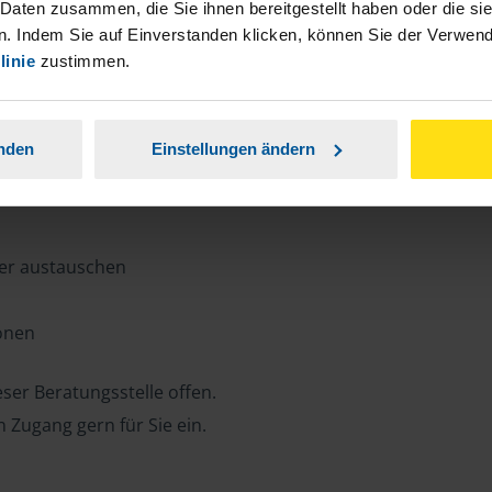
n, Zeit und Porto sparen und jederzeit
 Daten zusammen, die Sie ihnen bereitgestellt haben oder die s
. Indem Sie auf Einverstanden klicken, können Sie der Verwe
linie
zustimmen.
ansparent.
anden
Einstellungen ändern
ter austauschen
ionen
ser Beratungsstelle offen.
n Zugang gern für Sie ein.