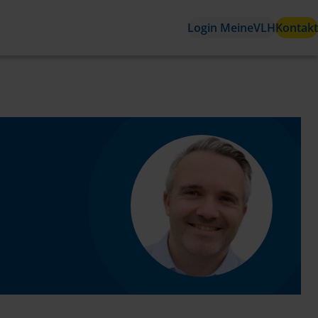
Login MeineVLH
Kontakt