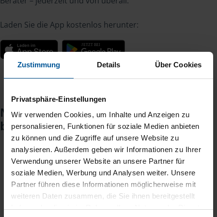
Berater – jederzeit und von überall.
Laden Sie die App kostenlos herunter:
Zustimmung
Details
Über Cookies
Privatsphäre-Einstellungen
Noch keinen Zugang? So einfach
Wir verwenden Cookies, um Inhalte und Anzeigen zu
beantragen Sie ihn.
personalisieren, Funktionen für soziale Medien anbieten
zu können und die Zugriffe auf unsere Website zu
analysieren. Außerdem geben wir Informationen zu Ihrer
Verwendung unserer Website an unsere Partner für
Sie teilen mir mit, dass Sie MeineVLH nutzen
1
soziale Medien, Werbung und Analysen weiter. Unsere
wollen.
Partner führen diese Informationen möglicherweise mit
weiteren Daten zusammen, die Sie ihnen bereitgestellt
Sie bekommen eine E-Mail mit Ihren Zugangsdaten
2
haben oder die sie im Rahmen Ihrer Nutzung der Dienste
und einem Aktivierungslink.