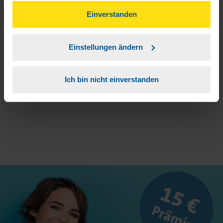
gesammelt haben. Indem Sie auf Einverstanden klicken,
können Sie der Verwendung von Cookies, gemäß
Einverstanden
3
Sie erhalten von mir Ihr Einmal-Passwort.
unserer
➔ Datenschutzrichtlinie
zustimmen.
Einstellungen ändern
Aktivierungslink anklicken, Einmalpasswort
4
eingeben und los geht's.
Ich bin nicht einverstanden