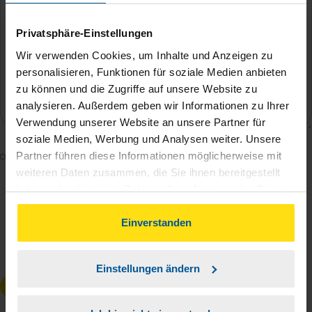
Privatsphäre-Einstellungen
Wir verwenden Cookies, um Inhalte und Anzeigen zu
personalisieren, Funktionen für soziale Medien anbieten
zu können und die Zugriffe auf unsere Website zu
analysieren. Außerdem geben wir Informationen zu Ihrer
Verwendung unserer Website an unsere Partner für
soziale Medien, Werbung und Analysen weiter. Unsere
Mit dem Absenden des Kontaktformulars erkläre ich
Partner führen diese Informationen möglicherweise mit
weiteren Daten zusammen, die Sie ihnen bereitgestellt
mich damit einverstanden, dass meine Daten zur
haben oder die sie im Rahmen Ihrer Nutzung der Dienste
Bearbeitung meines Anliegens sowie zur internen
gesammelt haben. Indem Sie auf Einverstanden klicken,
Analyse der Zugriffsquelle verwendet werden.
können Sie der Verwendung von Cookies, gemäß
Einverstanden
Die
Datenschutzbestimmungen
habe ich zur
unserer
➔ Datenschutzrichtlinie
zustimmen.
Kenntnis genommen.
*
Einstellungen ändern
Anfrage absenden