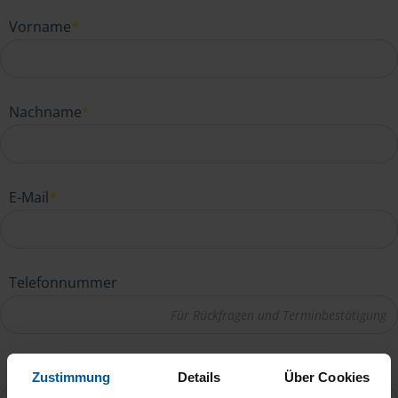
Vorname
*
Nachname
*
E-Mail
*
Telefonnummer
Ihre Nachricht an Reika Bätz
*
Zustimmung
Details
Über Cookies