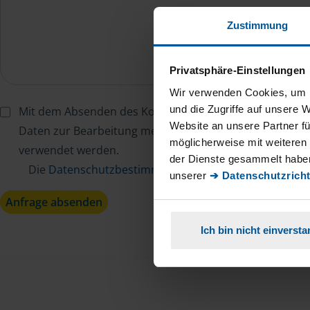
Zustimmung
Privatsphäre-Einstellungen
Wir verwenden Cookies, um I
und die Zugriffe auf unsere 
Mit dem Absenden des Kontaktformulars erkläre ich mi
Website an unsere Partner fü
Daten zur Bearbeitung meines Anliegens sowie zur inter
möglicherweise mit weiteren
verwendet werden.
der Dienste gesammelt haben
Die
Datenschutzbestimmungen
habe ich zur Kenntn
unserer
➔ Datenschutzricht
Anfrage absenden
Ich bin nicht einverst