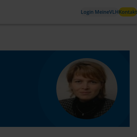
Login MeineVLH
Kontakt