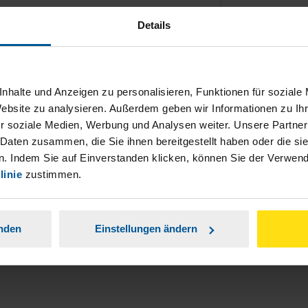
Details
nhalte und Anzeigen zu personalisieren, Funktionen für soziale
Website zu analysieren. Außerdem geben wir Informationen zu I
ch damit einverstanden, dass meine
r soziale Medien, Werbung und Analysen weiter. Unsere Partner
nen Analyse der Zugriffsquelle
 Daten zusammen, die Sie ihnen bereitgestellt haben oder die s
. Indem Sie auf Einverstanden klicken, können Sie der Verwe
is genommen.
*
linie
zustimmen.
anden
Einstellungen ändern