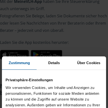
Mit der
MeineVLH-App
haben Sie Ihre Steuererklärung
auch unterwegs im Griff.
Fotografieren Sie Belege, laden Sie Dokumente sicher hoch
oder lesen Sie Nachrichten von Ihrer Beraterin oder Ihrem
Berater – jederzeit und von überall.
Laden Sie die App kostenlos herunter:
Zustimmung
Details
Über Cookies
Privatsphäre-Einstellungen
Noch keinen Zugang? So einfach
Wir verwenden Cookies, um Inhalte und Anzeigen zu
beantragen Sie ihn.
personalisieren, Funktionen für soziale Medien anbieten
zu können und die Zugriffe auf unsere Website zu
analysieren. Außerdem geben wir Informationen zu Ihrer