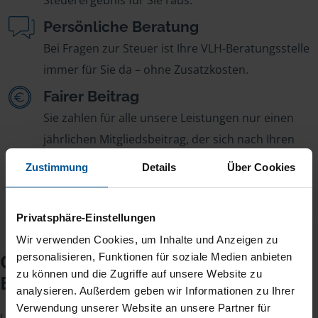
Steuerergebnis für Sie raus.
Persönliche Beratung
Bei Fragen zur Steuer ist Ihre VLH-Beratungsstelle
immer für Sie da – ohne Zusatzkosten.
Fairer Beitrag
Sie zahlen für alle unsere Leistungen nur einen
jährlichen Mitgliedsbeitrag, der sich nach Ihren
Jahreseinnahmen richtet.
Zustimmung
Details
Über Cookies
Privatsphäre-Einstellungen
Wir verwenden Cookies, um Inhalte und Anzeigen zu
Checkliste für Ihr
personalisieren, Funktionen für soziale Medien anbieten
zu können und die Zugriffe auf unsere Website zu
Beratungsgespräch
analysieren. Außerdem geben wir Informationen zu Ihrer
Verwendung unserer Website an unsere Partner für