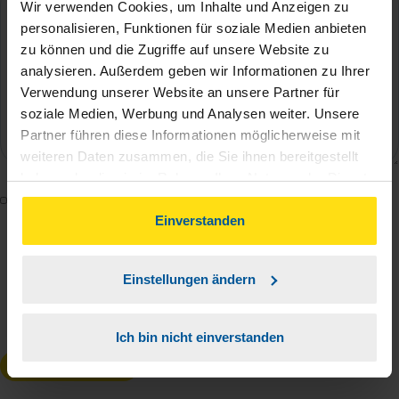
Wir verwenden Cookies, um Inhalte und Anzeigen zu
personalisieren, Funktionen für soziale Medien anbieten
zu können und die Zugriffe auf unsere Website zu
analysieren. Außerdem geben wir Informationen zu Ihrer
Verwendung unserer Website an unsere Partner für
soziale Medien, Werbung und Analysen weiter. Unsere
Partner führen diese Informationen möglicherweise mit
weiteren Daten zusammen, die Sie ihnen bereitgestellt
haben oder die sie im Rahmen Ihrer Nutzung der Dienste
Mit dem Absenden des Kontaktformulars erkläre ich
gesammelt haben. Indem Sie auf Einverstanden klicken,
können Sie der Verwendung von Cookies, gemäß
Einverstanden
mich damit einverstanden, dass meine Daten zur
unserer
➔ Datenschutzrichtlinie
zustimmen.
Bearbeitung meines Anliegens sowie zur internen
Analyse der Zugriffsquelle verwendet werden.
Einstellungen ändern
Die
Datenschutzbestimmungen
habe ich zur
Kenntnis genommen.
*
Ich bin nicht einverstanden
Anfrage absenden