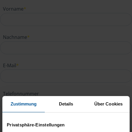
Vorname
*
Nachname
*
E-Mail
*
Telefonnummer
Zustimmung
Details
Über Cookies
Ihre Nachricht an Ingo Besa
*
Privatsphäre-Einstellungen