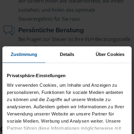
Wir sichern Ihnen alle Steuervorteile, die Ihnen
zustehen, und holen das optimale
Steuerergebnis für Sie raus.
Persönliche Beratung
Bei Fragen zur Steuer ist Ihre VLH-Beratungsstelle
immer für Sie da – ohne Zusatzkosten.
Zustimmung
Details
Über Cookies
Fairer Beitrag
Sie zahlen für alle unsere Leistungen nur einen
Privatsphäre-Einstellungen
jährlichen Mitgliedsbeitrag, der sich nach Ihren
Wir verwenden Cookies, um Inhalte und Anzeigen zu
Jahreseinnahmen richtet.
personalisieren, Funktionen für soziale Medien anbieten
zu können und die Zugriffe auf unsere Website zu
analysieren. Außerdem geben wir Informationen zu Ihrer
Verwendung unserer Website an unsere Partner für
soziale Medien, Werbung und Analysen weiter. Unsere
Checkliste für Ihr
Partner führen diese Informationen möglicherweise mit