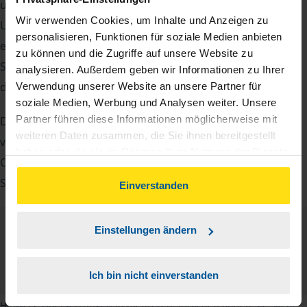
unsere Beraterinnen und Berater eine Reihe von
Wir verwenden Cookies, um Inhalte und Anzeigen zu
Unterlagen von Ihnen. Dazu gehört beispielsweise die
personalisieren, Funktionen für soziale Medien anbieten
elektronische Lohnsteuerbescheinigung, Ihre
zu können und die Zugriffe auf unsere Website zu
Steueridentifikationsnummer, der Rentenbescheid oder
analysieren. Außerdem geben wir Informationen zu Ihrer
die Bescheinigung über das Kindergeld.
Verwendung unserer Website an unsere Partner für
soziale Medien, Werbung und Analysen weiter. Unsere
Partner führen diese Informationen möglicherweise mit
Damit Sie sich gut vorbereiten können und keinen der
weiteren Daten zusammen, die Sie ihnen bereitgestellt
vielen Nachweise vergessen, stellen wir Ihnen hier eine
haben oder die sie im Rahmen Ihrer Nutzung der Dienste
Checkliste für Arbeitnehmer, Beamte, Auszubildende und
gesammelt haben. Indem Sie auf Einverstanden klicken,
Studenten sowie Rentner zur Verfügung.
können Sie der Verwendung von Cookies, gemäß
Einverstanden
unserer
➔ Datenschutzrichtlinie
zustimmen.
Einstellungen ändern
Checkliste
Deutsch
PDF - 585 KB
Ich bin nicht einverstanden
Hinweis: Übersetzungen in mehreren Sprachen finden Sie, wenn