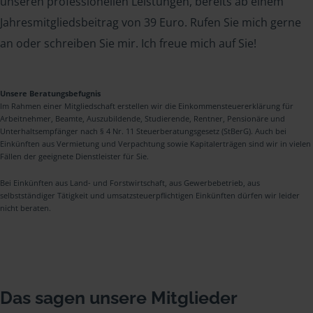
unseren professionellen Leistungen, bereits ab einem
Jahresmitgliedsbeitrag von 39 Euro. Rufen Sie mich gerne
an oder schreiben Sie mir. Ich freue mich auf Sie!
Unsere Beratungsbefugnis
Im Rahmen einer Mitgliedschaft erstellen wir die Einkommensteuererklärung für
Arbeitnehmer, Beamte, Auszubildende, Studierende, Rentner, Pensionäre und
Unterhaltsempfänger nach § 4 Nr. 11 Steuerberatungsgesetz (StBerG). Auch bei
Einkünften aus Vermietung und Verpachtung sowie Kapitalerträgen sind wir in vielen
Fällen der geeignete Dienstleister für Sie.
Bei Einkünften aus Land- und Forstwirtschaft, aus Gewerbebetrieb, aus
selbstständiger Tätigkeit und umsatzsteuerpflichtigen Einkünften dürfen wir leider
nicht beraten.
Das sagen unsere Mitglieder