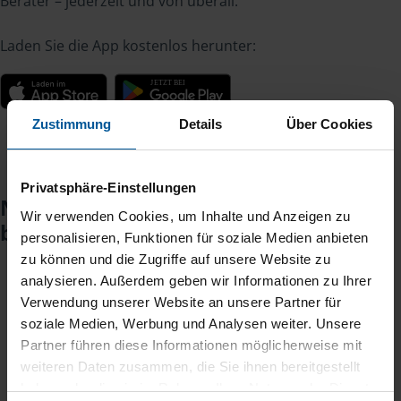
Berater – jederzeit und von überall.
Laden Sie die App kostenlos herunter:
Zustimmung
Details
Über Cookies
Privatsphäre-Einstellungen
Noch keinen Zugang? So einfach
Wir verwenden Cookies, um Inhalte und Anzeigen zu
beantragen Sie ihn.
personalisieren, Funktionen für soziale Medien anbieten
zu können und die Zugriffe auf unsere Website zu
analysieren. Außerdem geben wir Informationen zu Ihrer
Sie teilen mir mit, dass Sie MeineVLH nutzen
Verwendung unserer Website an unsere Partner für
1
wollen.
soziale Medien, Werbung und Analysen weiter. Unsere
Partner führen diese Informationen möglicherweise mit
weiteren Daten zusammen, die Sie ihnen bereitgestellt
Sie bekommen eine E-Mail mit Ihren Zugangsdaten
2
haben oder die sie im Rahmen Ihrer Nutzung der Dienste
und einem Aktivierungslink.