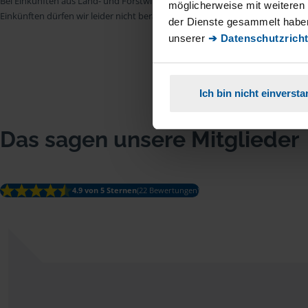
Bei Einkünften aus Land- und Forstwirtschaft, aus Gewerbebetrieb, aus selb
möglicherweise mit weiteren
Einkünften dürfen wir leider nicht beraten.
der Dienste gesammelt haben
unserer
➔ Datenschutzricht
Ich bin nicht einverst
Das sagen unsere Mitglieder
4.9 von 5 Sternen
(22 Bewertungen)