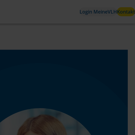
Login MeineVLH
Kontakt