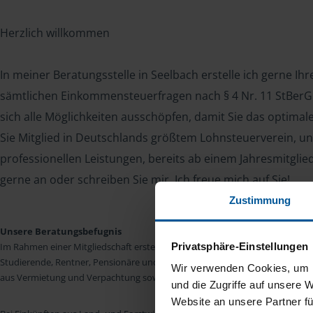
Herzlich willkommen
In meiner Beratungsstelle in Seelbach erstelle ich gerne Ih
sämtlichen Einkommensteuerfragen nach § 4 Nr. 11 StBerG. 
sich alle Möglichkeiten ausschöpfen, damit Sie das optima
Sie Mitglied in Deutschlands größtem Lohnsteuerverein, un
professionellen Leistungen, bereits ab einem Jahresmitglie
gerne an oder schreiben Sie mir. Ich freue mich auf Sie!
Zustimmung
Unsere Beratungsbefugnis
Privatsphäre-Einstellungen
Im Rahmen einer Mitgliedschaft erstellen wir die Einkommensteuererkläru
Studierende, Rentner, Pensionäre und Unterhaltsempfänger nach § 4 Nr. 11
Wir verwenden Cookies, um I
aus Vermietung und Verpachtung sowie Kapitalerträgen sind wir in vielen Fäll
und die Zugriffe auf unsere 
Website an unsere Partner fü