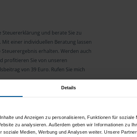
re Steuererklärung und berate Sie zu
Mit einer individuellen Beratung lassen
le Steuerergebnis erhalten. Werden auch
d profitieren Sie von unseren
dsbeitrag von 39 Euro. Rufen Sie mich
Details
ng für Arbeitnehmer, Beamte, Auszubildende,
 Steuerberatungsgesetz (StBerG). Auch bei Einkünften
nhalte und Anzeigen zu personalisieren, Funktionen für soziale
en der geeignete Dienstleister für Sie.
Website zu analysieren. Außerdem geben wir Informationen zu I
r soziale Medien, Werbung und Analysen weiter. Unsere Partner