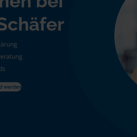
men bei
 Schäfer
klärung
Beratung
ds
ed werden