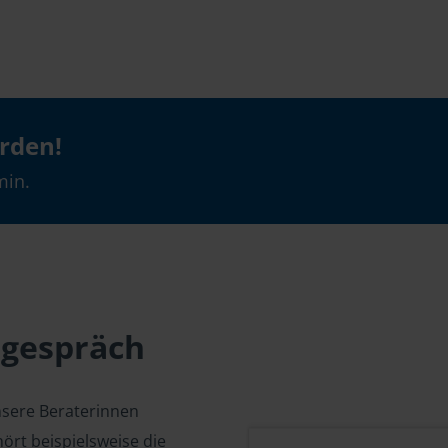
erden!
min.
sgespräch
nsere Beraterinnen
ört beispielsweise die