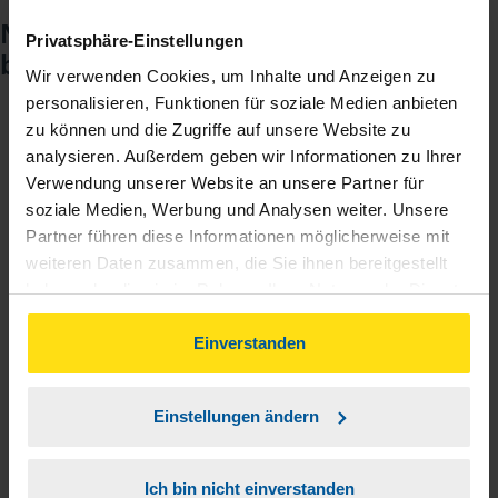
Noch keinen Zugang? So einfach
Privatsphäre-Einstellungen
beantragen Sie ihn.
Wir verwenden Cookies, um Inhalte und Anzeigen zu
personalisieren, Funktionen für soziale Medien anbieten
zu können und die Zugriffe auf unsere Website zu
Sie teilen mir mit, dass Sie MeineVLH nutzen
1
analysieren. Außerdem geben wir Informationen zu Ihrer
wollen.
Verwendung unserer Website an unsere Partner für
soziale Medien, Werbung und Analysen weiter. Unsere
Sie bekommen eine E-Mail mit Ihren Zugangsdaten
Partner führen diese Informationen möglicherweise mit
2
und einem Aktivierungslink.
weiteren Daten zusammen, die Sie ihnen bereitgestellt
haben oder die sie im Rahmen Ihrer Nutzung der Dienste
gesammelt haben. Indem Sie auf Einverstanden klicken,
3
Sie erhalten von mir Ihr Einmal-Passwort.
können Sie der Verwendung von Cookies, gemäß
Einverstanden
unserer
➔ Datenschutzrichtlinie
zustimmen.
Aktivierungslink anklicken, Einmalpasswort
4
Einstellungen ändern
eingeben und los geht's.
Ich bin nicht einverstanden