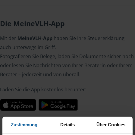
Die MeineVLH-App
Mit der
MeineVLH-App
haben Sie Ihre Steuererklärung
auch unterwegs im Griff.
Fotografieren Sie Belege, laden Sie Dokumente sicher hoch
oder lesen Sie Nachrichten von Ihrer Beraterin oder Ihrem
Berater – jederzeit und von überall.
Laden Sie die App kostenlos herunter:
Zustimmung
Details
Über Cookies