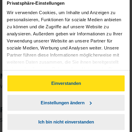
Privatsphäre-Einstellungen
Wir verwenden Cookies, um Inhalte und Anzeigen zu
personalisieren, Funktionen für soziale Medien anbieten
zu können und die Zugriffe auf unsere Website zu
analysieren. Außerdem geben wir Informationen zu Ihrer
Verwendung unserer Website an unsere Partner für
soziale Medien, Werbung und Analysen weiter. Unsere
Partner führen diese Informationen möglicherweise mit
weiteren Daten zusammen, die Sie ihnen bereitgestellt
haben oder die sie im Rahmen Ihrer Nutzung der Dienste
Melanie Preisendanz
gesammelt haben. Indem Sie auf Einverstanden klicken,
können Sie der Verwendung von Cookies, gemäß
Einverstanden
Volkswirtin (Steuerrecht)
unserer
➔ Datenschutzrichtlinie
zustimmen.
Einstellungen ändern
Rosemarie Schächtele
Steuerfachangestellte
Ich bin nicht einverstanden