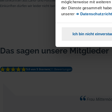
Bei Einkünften aus Land- und Forstwirtschaft, aus Gewerbebetrieb, aus selb
möglicherweise mit weiteren
Einkünften dürfen wir leider nicht beraten.
der Dienste gesammelt haben
unserer
➔ Datenschutzricht
Ich bin nicht einverst
Das sagen unsere Mitglieder
5.0 von 5 Sternen
(11 Bewertungen)
Frau Mitternöck