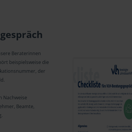
sgespräch
nsere Beraterinnen
ört beispielsweise die
fikationsnummer, der
d.
en Nachweise
tnehmer, Beamte,
g.