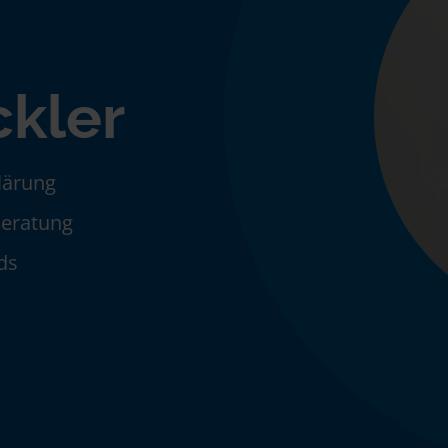
ckler
klärung
Beratung
ds