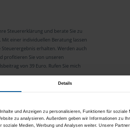
Ihre Steuererklärung und berate Sie zu
Mit einer individuellen Beratung lassen
le Steuerergebnis erhalten. Werden auch
d profitieren Sie von unseren
dsbeitrag von 39 Euro. Rufen Sie mich
Details
ng für Arbeitnehmer, Beamte, Auszubildende,
 Steuerberatungsgesetz (StBerG). Auch bei Einkünften
nhalte und Anzeigen zu personalisieren, Funktionen für soziale
en der geeignete Dienstleister für Sie.
Website zu analysieren. Außerdem geben wir Informationen zu I
r soziale Medien, Werbung und Analysen weiter. Unsere Partner