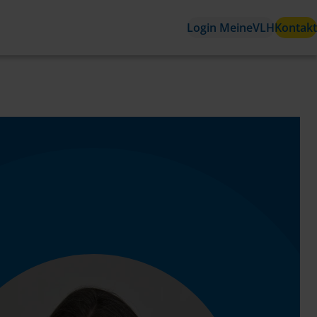
Login MeineVLH
Kontakt