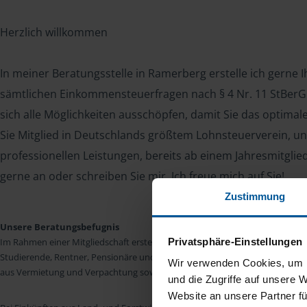
Herzlich willkommen
In meiner Beratungsstelle in Ramerberg erstelle ich gerne 
sämtlichen Einkommensteuerfragen nach § 4 Nr. 11 StBerG. 
sich alle Möglichkeiten ausschöpfen, damit Sie das optima
Sie Mitglied in Deutschlands größtem Lohnsteuerverein, un
professionellen Leistungen, bereits ab einem Jahresmitglie
gerne an oder schreiben Sie mir. Ich freue mich auf Sie!
Zustimmung
Unsere Beratungsbefugnis
Privatsphäre-Einstellungen
Im Rahmen einer Mitgliedschaft erstellen wir die Einkommensteuererkläru
Studierende, Rentner, Pensionäre und Unterhaltsempfänger nach § 4 Nr. 11
Wir verwenden Cookies, um I
aus Vermietung und Verpachtung sowie Kapitalerträgen sind wir in vielen Fäll
und die Zugriffe auf unsere 
Website an unsere Partner fü