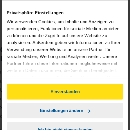
Jahreseinnahmen richtet.
Privatsphäre-Einstellungen
Wir verwenden Cookies, um Inhalte und Anzeigen zu
personalisieren, Funktionen für soziale Medien anbieten
zu können und die Zugriffe auf unsere Website zu
analysieren. Außerdem geben wir Informationen zu Ihrer
Checkliste für Ihr
Verwendung unserer Website an unsere Partner für
Beratungsgespräch
soziale Medien, Werbung und Analysen weiter. Unsere
Partner führen diese Informationen möglicherweise mit
weiteren Daten zusammen, die Sie ihnen bereitgestellt
Um Ihre Steuererklärung erstellen zu können, benötigen
haben oder die sie im Rahmen Ihrer Nutzung der Dienste
unsere Beraterinnen und Berater eine Reihe von
gesammelt haben. Indem Sie auf Einverstanden klicken,
Unterlagen von Ihnen. Dazu gehört beispielsweise die
können Sie der Verwendung von Cookies, gemäß
Einverstanden
elektronische Lohnsteuerbescheinigung, Ihre
unserer
➔ Datenschutzrichtlinie
zustimmen.
Steueridentifikationsnummer, der Rentenbescheid oder
Einstellungen ändern
die Bescheinigung über das Kindergeld.
Ich bin nicht einverstanden