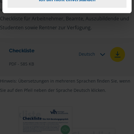
Damit Sie sich gut vorbereiten können und keinen der
vielen Nachweise vergessen, stellen wir Ihnen hier eine
Checkliste für Arbeitnehmer, Beamte, Auszubildende und
Studenten sowie Rentner zur Verfügung.
Checkliste
Deutsch
PDF - 585 KB
Hinweis: Übersetzungen in mehreren Sprachen finden Sie, wenn
Sie auf den Pfeil neben der Sprache Deutsch klicken.