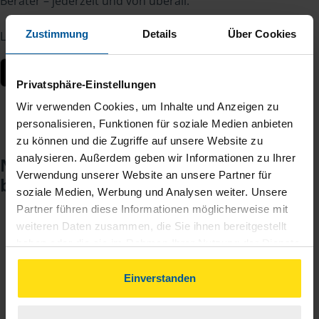
Berater – jederzeit und von überall.
Zustimmung
Details
Über Cookies
Laden Sie die App kostenlos herunter:
Privatsphäre-Einstellungen
Wir verwenden Cookies, um Inhalte und Anzeigen zu
personalisieren, Funktionen für soziale Medien anbieten
zu können und die Zugriffe auf unsere Website zu
analysieren. Außerdem geben wir Informationen zu Ihrer
Noch keinen Zugang? So einfach
Verwendung unserer Website an unsere Partner für
beantragen Sie ihn.
soziale Medien, Werbung und Analysen weiter. Unsere
Partner führen diese Informationen möglicherweise mit
weiteren Daten zusammen, die Sie ihnen bereitgestellt
Sie teilen mir mit, dass Sie MeineVLH nutzen
1
haben oder die sie im Rahmen Ihrer Nutzung der Dienste
wollen.
gesammelt haben. Indem Sie auf Einverstanden klicken,
können Sie der Verwendung von Cookies, gemäß
Einverstanden
Sie bekommen eine E-Mail mit Ihren Zugangsdaten
unserer
➔ Datenschutzrichtlinie
zustimmen.
2
und einem Aktivierungslink.