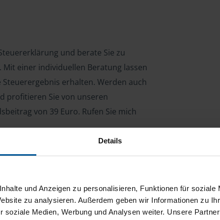
e Steuererklärung und berate Sie zu
Mit einer individuellen Beratung lassen
le Steuerergebnis erhalten. Werden auch
d profitieren Sie von unseren
dsbeitrag von 39 Euro. Rufen Sie mich
Details
ng für Arbeitnehmer, Beamte, Auszubildende,
 Steuerberatungsgesetz (StBerG). Auch bei Einkünften
nhalte und Anzeigen zu personalisieren, Funktionen für soziale
en der geeignete Dienstleister für Sie.
Website zu analysieren. Außerdem geben wir Informationen zu I
r soziale Medien, Werbung und Analysen weiter. Unsere Partner