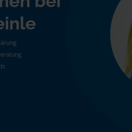
men bei
einle
klärung
Beratung
ds