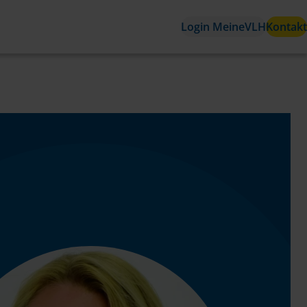
Login MeineVLH
Kontakt