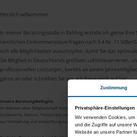
Herzlich willkommen
In meiner Beratungsstelle in Rehling erstelle ich gerne Ihr
sämtlichen Einkommensteuerfragen nach § 4 Nr. 11 StBerG. 
sich alle Möglichkeiten ausschöpfen, damit Sie das optima
Sie Mitglied in Deutschlands größtem Lohnsteuerverein, un
professionellen Leistungen, bereits ab einem Jahresmitglie
gerne an oder schreiben Sie mir. Ich freue mich auf Sie!
Zustimmung
Unsere Beratungsbefugnis
Privatsphäre-Einstellungen
Im Rahmen einer Mitgliedschaft erstellen wir die Einkommensteuererkläru
Studierende, Rentner, Pensionäre und Unterhaltsempfänger nach § 4 Nr. 11
Wir verwenden Cookies, um I
aus Vermietung und Verpachtung sowie Kapitalerträgen sind wir in vielen Fäll
und die Zugriffe auf unsere 
Website an unsere Partner fü