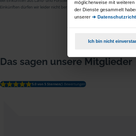
Bei Einkünften aus Land- und Forstwirtschaft, aus Gewerbebetrieb, aus selb
möglicherweise mit weiteren
Einkünften dürfen wir leider nicht beraten.
der Dienste gesammelt haben
unserer
➔ Datenschutzricht
Ich bin nicht einverst
Das sagen unsere Mitglieder
5.0 von 5 Sternen
(5 Bewertungen)