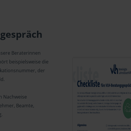
sgespräch
nsere Beraterinnen
ört beispielsweise die
fikationsnummer, der
d.
en Nachweise
tnehmer, Beamte,
g.