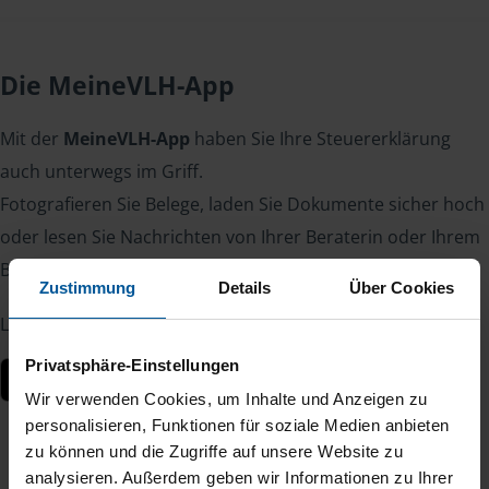
Die MeineVLH-App
Mit der
MeineVLH-App
haben Sie Ihre Steuererklärung
auch unterwegs im Griff.
Fotografieren Sie Belege, laden Sie Dokumente sicher hoch
oder lesen Sie Nachrichten von Ihrer Beraterin oder Ihrem
Berater – jederzeit und von überall.
Zustimmung
Details
Über Cookies
Laden Sie die App kostenlos herunter:
Privatsphäre-Einstellungen
Wir verwenden Cookies, um Inhalte und Anzeigen zu
personalisieren, Funktionen für soziale Medien anbieten
zu können und die Zugriffe auf unsere Website zu
analysieren. Außerdem geben wir Informationen zu Ihrer