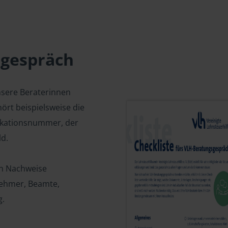
sgespräch
nsere Beraterinnen
ört beispielsweise die
fikationsnummer, der
d.
en Nachweise
tnehmer, Beamte,
g.