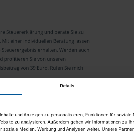
hre Steuererklärung und berate Sie zu
Mit einer individuellen Beratung lassen
le Steuerergebnis erhalten. Werden auch
d profitieren Sie von unseren
dsbeitrag von 39 Euro. Rufen Sie mich
Details
ng für Arbeitnehmer, Beamte, Auszubildende,
 Steuerberatungsgesetz (StBerG). Auch bei Einkünften
nhalte und Anzeigen zu personalisieren, Funktionen für soziale
en der geeignete Dienstleister für Sie.
Website zu analysieren. Außerdem geben wir Informationen zu I
r soziale Medien, Werbung und Analysen weiter. Unsere Partner