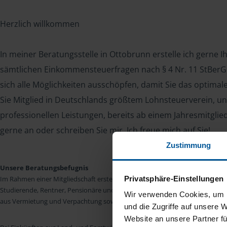
Herzlich willkommen
In meiner Beratungsstelle in Ottobrunn erstelle ich gerne I
sämtlichen Einkommensteuerfragen nach § 4 Nr. 11 StBerG. 
sich alle Möglichkeiten ausschöpfen, damit Sie das optima
Sie Mitglied in Deutschlands größtem Lohnsteuerverein, un
professionellen Leistungen, bereits ab einem Jahresmitglie
gerne an oder schreiben Sie mir. Ich freue mich auf Sie!
Zustimmung
Unsere Beratungsbefugnis
Privatsphäre-Einstellungen
Im Rahmen einer Mitgliedschaft erstellen wir die Einkommensteuererkläru
Studierende, Rentner, Pensionäre und Unterhaltsempfänger nach § 4 Nr. 11
Wir verwenden Cookies, um I
aus Vermietung und Verpachtung sowie Kapitalerträgen sind wir in vielen Fäll
und die Zugriffe auf unsere 
Website an unsere Partner fü