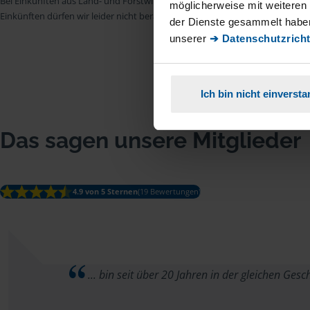
Bei Einkünften aus Land- und Forstwirtschaft, aus Gewerbebetrieb, aus selb
möglicherweise mit weiteren
Einkünften dürfen wir leider nicht beraten.
der Dienste gesammelt haben
unserer
➔ Datenschutzricht
Ich bin nicht einverst
Das sagen unsere Mitglieder
4.9 von 5 Sternen
(19 Bewertungen)
... bin seit über 20 Jahren in der gleichen Geschä