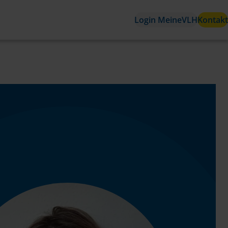
Login MeineVLH
Kontakt