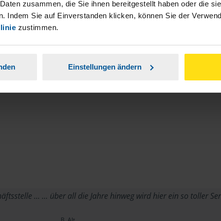
stständiger Tätigkeit und umsatzsteuerpflichtigen
 Daten zusammen, die Sie ihnen bereitgestellt haben oder die s
. Indem Sie auf Einverstanden klicken, können Sie der Verwe
linie
zustimmen.
anden
Einstellungen ändern
ftsstelle ... ... über all die Jahre hinweg wird hier ein so toller S
B. Alt