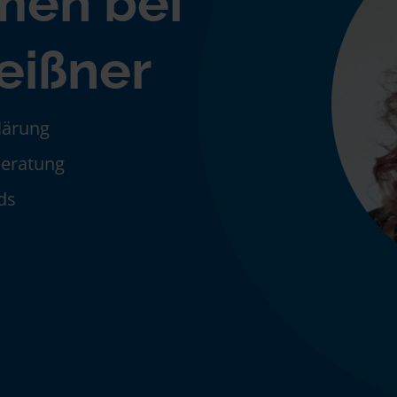
men bei
eißner
klärung
Beratung
ds