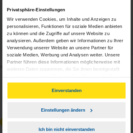
Privatsphäre-Einstellungen
Wir verwenden Cookies, um Inhalte und Anzeigen zu
personalisieren, Funktionen für soziale Medien anbieten
zu können und die Zugriffe auf unsere Website zu
analysieren. Außerdem geben wir Informationen zu Ihrer
Verwendung unserer Website an unsere Partner für
soziale Medien, Werbung und Analysen weiter. Unsere
Partner führen diese Informationen möglicherweise mit
Mit dem Absenden des Kontaktformulars erkläre ich
weiteren Daten zusammen, die Sie ihnen bereitgestellt
mich damit einverstanden, dass meine Daten zur
haben oder die sie im Rahmen Ihrer Nutzung der Dienste
Bearbeitung meines Anliegens sowie zur internen
gesammelt haben. Indem Sie auf Einverstanden klicken,
können Sie der Verwendung von Cookies, gemäß
Einverstanden
Analyse der Zugriffsquelle verwendet werden.
unserer
➔ Datenschutzrichtlinie
zustimmen.
Die
Datenschutzbestimmungen
habe ich zur
Kenntnis genommen.
*
Einstellungen ändern
Anfrage absenden
Ich bin nicht einverstanden