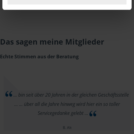
Das sagen meine Mitglieder
Echte Stimmen aus der Beratung
... bin seit über 20 Jahren in der gleichen Geschäftsstelle
... ... über all die Jahre hinweg wird hier ein so toller
Servicegedanke gelebt ...
B. Alt