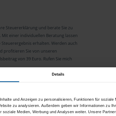
Ihre Steuererklärung und berate Sie zu
Mit einer individuellen Beratung lassen
le Steuerergebnis erhalten. Werden auch
d profitieren Sie von unseren
dsbeitrag von 39 Euro. Rufen Sie mich
Details
ng für Arbeitnehmer, Beamte, Auszubildende,
 Steuerberatungsgesetz (StBerG). Auch bei Einkünften
nhalte und Anzeigen zu personalisieren, Funktionen für soziale
en der geeignete Dienstleister für Sie.
Website zu analysieren. Außerdem geben wir Informationen zu I
r soziale Medien, Werbung und Analysen weiter. Unsere Partner