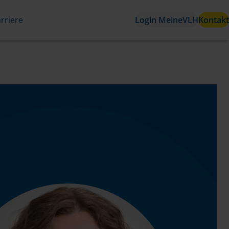
rriere
Login MeineVLH
Kontakt