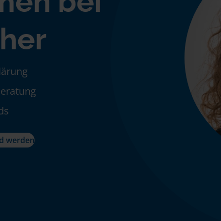
men bei
sher
klärung
Beratung
ds
ed werden