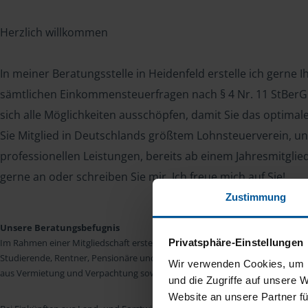
Herzlich willkommen
In meiner Beratungsstelle in Heidenfeld erstelle ich gerne 
sämtlichen Einkommensteuerfragen nach § 4 Nr. 11 StBerG. 
sich alle Möglichkeiten ausschöpfen, damit Sie das optima
Sie Mitglied in Deutschlands größtem Lohnsteuerverein, un
professionellen Leistungen, bereits ab einem Jahresmitglie
gerne an oder schreiben Sie mir. Ich freue mich auf Sie!
Zustimmung
Unsere Beratungsbefugnis
Privatsphäre-Einstellungen
Im Rahmen einer Mitgliedschaft erstellen wir die Einkommensteuererkläru
Studierende, Rentner, Pensionäre und Unterhaltsempfänger nach § 4 Nr. 11
Wir verwenden Cookies, um I
aus Vermietung und Verpachtung sowie Kapitalerträgen sind wir in vielen Fäll
und die Zugriffe auf unsere 
Website an unsere Partner fü