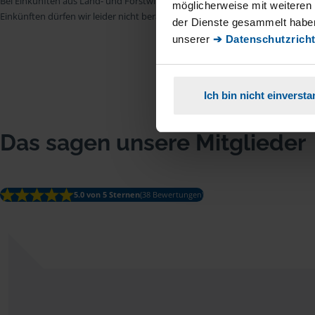
Bei Einkünften aus Land- und Forstwirtschaft, aus Gewerbebetrieb, aus selb
möglicherweise mit weiteren
Einkünften dürfen wir leider nicht beraten.
der Dienste gesammelt haben
unserer
➔ Datenschutzricht
Ich bin nicht einverst
Das sagen unsere Mitglieder
5.0 von 5 Sternen
(38 Bewertungen)