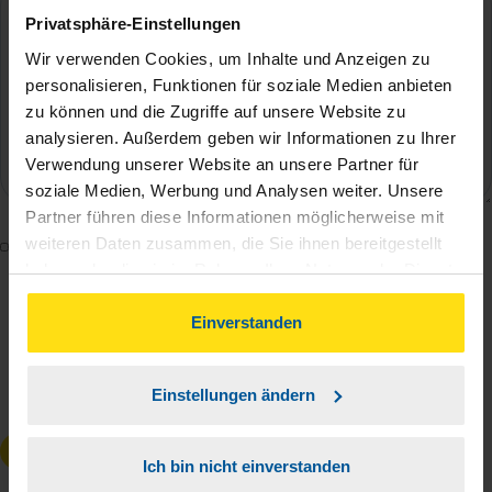
Privatsphäre-Einstellungen
Wir verwenden Cookies, um Inhalte und Anzeigen zu
personalisieren, Funktionen für soziale Medien anbieten
zu können und die Zugriffe auf unsere Website zu
analysieren. Außerdem geben wir Informationen zu Ihrer
Verwendung unserer Website an unsere Partner für
soziale Medien, Werbung und Analysen weiter. Unsere
Partner führen diese Informationen möglicherweise mit
weiteren Daten zusammen, die Sie ihnen bereitgestellt
Mit dem Absenden des Kontaktformulars erkläre ich
haben oder die sie im Rahmen Ihrer Nutzung der Dienste
mich damit einverstanden, dass meine Daten zur
gesammelt haben. Indem Sie auf Einverstanden klicken,
Bearbeitung meines Anliegens sowie zur internen
können Sie der Verwendung von Cookies, gemäß
Einverstanden
Analyse der Zugriffsquelle verwendet werden.
unserer
➔ Datenschutzrichtlinie
zustimmen.
Die
Datenschutzbestimmungen
habe ich zur
Einstellungen ändern
Kenntnis genommen.
*
Anfrage absenden
Ich bin nicht einverstanden