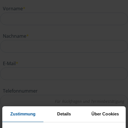
Vorname
*
Nachname
*
E-Mail
*
Telefonnummer
Zustimmung
Details
Über Cookies
Ihre Nachricht an Astrid Fisher
*