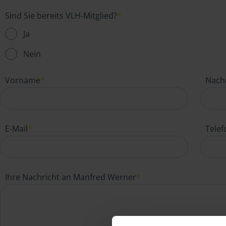
Sind Sie bereits VLH-Mitglied?
*
Ja
Nein
Vorname
*
Nach
E-Mail
*
Tele
Ihre Nachricht an Manfred Werner
*