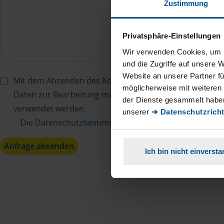
Zustimmung
Privatsphäre-Einstellungen
Wir verwenden Cookies, um I
und die Zugriffe auf unsere 
Website an unsere Partner fü
Mit dem Absenden des Kontaktformulars erkläre ich mi
möglicherweise mit weiteren
Daten zur Bearbeitung meines Anliegens sowie zur inter
der Dienste gesammelt haben
verwendet werden.
unserer
➔ Datenschutzricht
Die
Datenschutzbestimmungen
habe ich zur Kenntn
Anfrage absenden
Ich bin nicht einverst