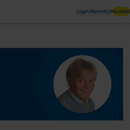
Login MeineVLH
Kontakt