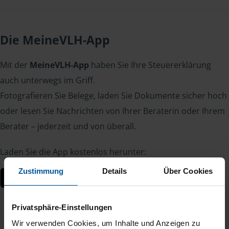
Die MeineVLH-App
Mit der
MeineVLH-App
haben Sie Ihre Steuererklärung
auch unterwegs im Griff.
Fotografieren Sie Belege, laden Sie Dokumente sicher hoch
oder lesen Sie Nachrichten von Ihrer Beraterin oder Ihrem
Berater – jederzeit und von überall.
Laden Sie die App kostenlos herunter:
Zustimmung
Details
Über Cookies
Privatsphäre-Einstellungen
Wir verwenden Cookies, um Inhalte und Anzeigen zu