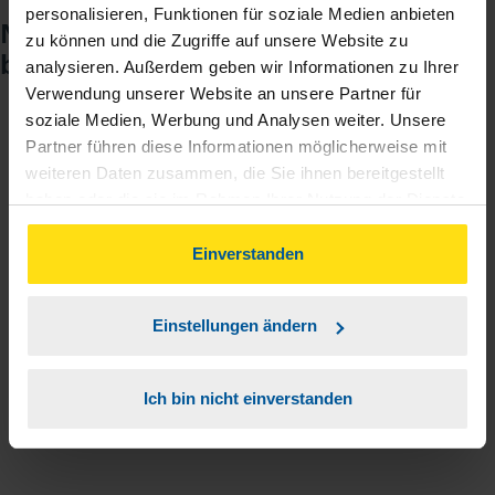
personalisieren, Funktionen für soziale Medien anbieten
Noch keinen Zugang? So einfach
zu können und die Zugriffe auf unsere Website zu
beantragen Sie ihn.
analysieren. Außerdem geben wir Informationen zu Ihrer
Verwendung unserer Website an unsere Partner für
soziale Medien, Werbung und Analysen weiter. Unsere
Sie teilen mir mit, dass Sie MeineVLH nutzen
Partner führen diese Informationen möglicherweise mit
1
wollen.
weiteren Daten zusammen, die Sie ihnen bereitgestellt
haben oder die sie im Rahmen Ihrer Nutzung der Dienste
gesammelt haben. Indem Sie auf Einverstanden klicken,
Sie bekommen eine E-Mail mit Ihren Zugangsdaten
2
können Sie der Verwendung von Cookies, gemäß
Einverstanden
und einem Aktivierungslink.
unserer
➔ Datenschutzrichtlinie
zustimmen.
3
Einstellungen ändern
Sie erhalten von mir Ihr Einmal-Passwort.
Aktivierungslink anklicken, Einmalpasswort
Ich bin nicht einverstanden
4
eingeben und los geht's.