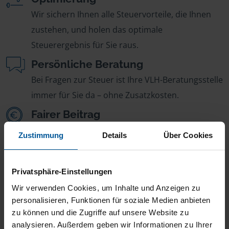
Wir sichern Ihnen alle Steuervorteile, die Ihnen
zustehen, und holen das optimale
Steuerergebnis für Sie raus.
Persönliche Beratung
Bei Fragen zur Steuer ist Ihre VLH-Beratungsstelle
immer für Sie da – ohne Zusatzkosten.
Fairer Beitrag
Sie zahlen für alle unsere Leistungen nur einen
Zustimmung
Details
Über Cookies
jährlichen Mitgliedsbeitrag, der sich nach Ihren
Jahreseinnahmen richtet.
Privatsphäre-Einstellungen
Wir verwenden Cookies, um Inhalte und Anzeigen zu
personalisieren, Funktionen für soziale Medien anbieten
zu können und die Zugriffe auf unsere Website zu
analysieren. Außerdem geben wir Informationen zu Ihrer