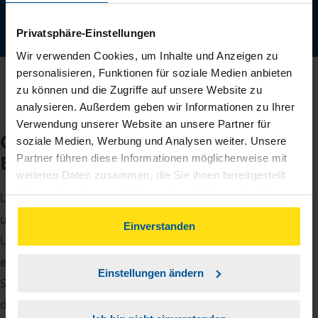
Jetzt digital starten
Privatsphäre-Einstellungen
Wir verwenden Cookies, um Inhalte und Anzeigen zu
personalisieren, Funktionen für soziale Medien anbieten
zu können und die Zugriffe auf unsere Website zu
analysieren. Außerdem geben wir Informationen zu Ihrer
Verwendung unserer Website an unsere Partner für
Checkliste für Ihr
soziale Medien, Werbung und Analysen weiter. Unsere
Beratungsgespräch
Partner führen diese Informationen möglicherweise mit
weiteren Daten zusammen, die Sie ihnen bereitgestellt
haben oder die sie im Rahmen Ihrer Nutzung der Dienste
Um Ihre Steuererklärung erstellen zu können, benötigen
gesammelt haben. Indem Sie auf Einverstanden klicken,
unsere Beraterinnen und Berater eine Reihe von
können Sie der Verwendung von Cookies, gemäß
Einverstanden
Unterlagen von Ihnen. Dazu gehört beispielsweise die
unserer
➔ Datenschutzrichtlinie
zustimmen.
elektronische Lohnsteuerbescheinigung, Ihre
Einstellungen ändern
Steueridentifikationsnummer, der Rentenbescheid oder
die Bescheinigung über das Kindergeld.