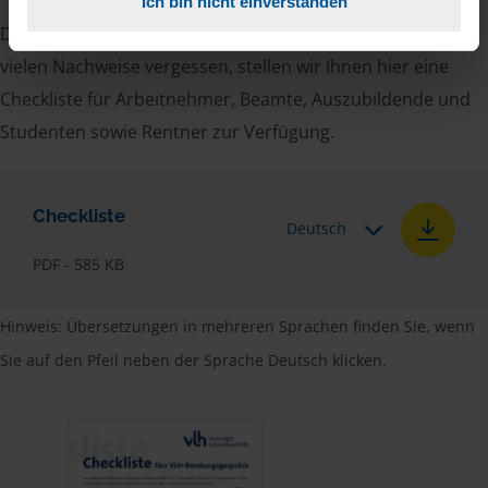
Ich bin nicht einverstanden
Damit Sie sich gut vorbereiten können und keinen der
vielen Nachweise vergessen, stellen wir Ihnen hier eine
Checkliste für Arbeitnehmer, Beamte, Auszubildende und
Studenten sowie Rentner zur Verfügung.
Checkliste
Deutsch
PDF - 585 KB
Hinweis: Übersetzungen in mehreren Sprachen finden Sie, wenn
Sie auf den Pfeil neben der Sprache Deutsch klicken.