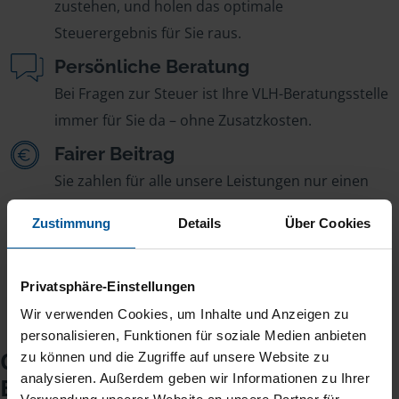
zustehen, und holen das optimale
Steuerergebnis für Sie raus.
Persönliche Beratung
Bei Fragen zur Steuer ist Ihre VLH-Beratungsstelle
immer für Sie da – ohne Zusatzkosten.
Fairer Beitrag
Sie zahlen für alle unsere Leistungen nur einen
jährlichen Mitgliedsbeitrag, der sich nach Ihren
Zustimmung
Details
Über Cookies
Jahreseinnahmen richtet.
Privatsphäre-Einstellungen
Wir verwenden Cookies, um Inhalte und Anzeigen zu
personalisieren, Funktionen für soziale Medien anbieten
Checkliste für Ihr
zu können und die Zugriffe auf unsere Website zu
analysieren. Außerdem geben wir Informationen zu Ihrer
Beratungsgespräch