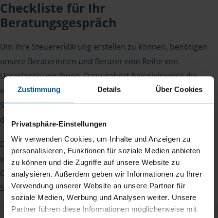
Checkliste für Ihr
Beratungsgespräch
Um Ihre Steuererklärung erstellen zu können, benötigen
unsere Beraterinnen und Berater eine Reihe von
Unterlagen von Ihnen. Dazu gehört beispielsweise die
Zustimmung
Details
Über Cookies
elektronische Lohnsteuerbescheinigung, Ihre
Steueridentifikationsnummer, der Rentenbescheid oder
die Bescheinigung über das Kindergeld.
Privatsphäre-Einstellungen
Wir verwenden Cookies, um Inhalte und Anzeigen zu
Damit Sie sich gut vorbereiten können und keinen der
personalisieren, Funktionen für soziale Medien anbieten
vielen Nachweise vergessen, stellen wir Ihnen hier eine
zu können und die Zugriffe auf unsere Website zu
Checkliste für Arbeitnehmer, Beamte, Auszubildende und
analysieren. Außerdem geben wir Informationen zu Ihrer
Verwendung unserer Website an unsere Partner für
Studenten sowie Rentner zur Verfügung.
soziale Medien, Werbung und Analysen weiter. Unsere
Partner führen diese Informationen möglicherweise mit